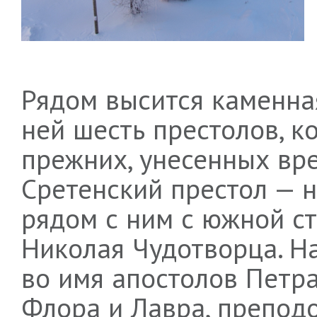
Рядом высится каменная
ней шесть престолов, к
прежних, унесенных вр
Сретенский престол — н
рядом с ним с южной ст
Николая Чудотворца. На
во имя апостолов Петра
Флора и Лавра, препод